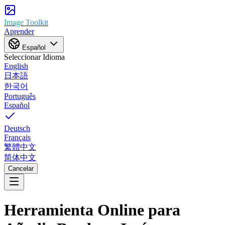
Image Toolkit
Aprender
Español
Seleccionar Idioma
English
日本語
한국어
Português
Español
Deutsch
Français
繁體中文
简体中文
Cancelar
Herramienta Online para