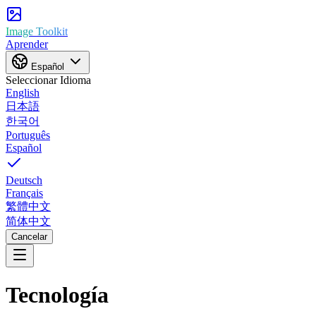
Image Toolkit
Aprender
Español
Seleccionar Idioma
English
日本語
한국어
Português
Español
Deutsch
Français
繁體中文
简体中文
Cancelar
Tecnología