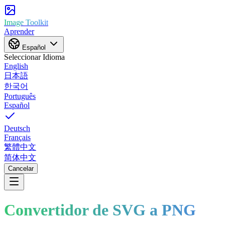
Image Toolkit
Aprender
Español
Seleccionar Idioma
English
日本語
한국어
Português
Español
Deutsch
Français
繁體中文
简体中文
Cancelar
Convertidor de SVG a PNG