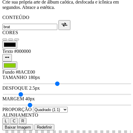
Crie sua própria arte de álbum caótica, desfocada e icônica em
segundos. Abrace a estética.
CONTEÚDO
CORES
Texto
#000000
Fundo
#8ACE00
TAMANHO
180px
DESFOQUE
2.5px
MARGEM
40px
PROPORÇÃO
ALINHAMENTO
L
C
R
Baixar Imagem
Redefinir