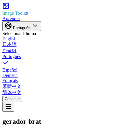
Image Toolkit
Aprender
Português
Selecionar Idioma
English
日本語
한국어
Português
Español
Deutsch
Français
繁體中文
简体中文
Cancelar
gerador brat