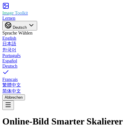
Image Toolkit
Lernen
Deutsch
Sprache Wählen
English
日本語
한국어
Português
Español
Deutsch
Français
繁體中文
简体中文
Abbrechen
Online-Bild
Smarter Skalierer