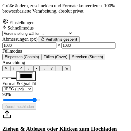
Größe ändern, zuschneiden und Formate konvertieren. 100%
browserbasierte Verarbeitung, absolut privat.
Einstellungen
Schnellmodus
Abmessungen (px)
Verhältnis gesperrt
×
Füllmodus
Einpassen (Contain)
Füllen (Cover)
Strecken (Stretch)
Ausrichtung
↖
↑
↗
←
•
→
↙
↓
↘
Format & Qualität
90%
Zuerst hochladen
Ziehen & Ablegen oder Klicken zum Hochladen