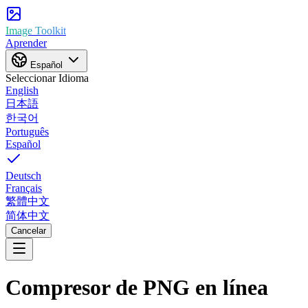
Image Toolkit
Aprender
Español
Seleccionar Idioma
English
日本語
한국어
Português
Español
Deutsch
Français
繁體中文
简体中文
Cancelar
Compresor de PNG en línea