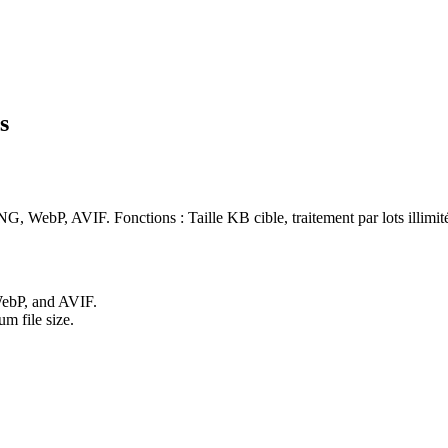
s
, WebP, AVIF. Fonctions : Taille KB cible, traitement par lots illimit
WebP, and AVIF.
m file size.