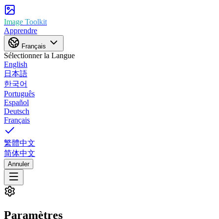
Image Toolkit
Apprendre
Français
Sélectionner la Langue
English
日本語
한국어
Português
Español
Deutsch
Français
繁體中文
简体中文
Annuler
Paramètres