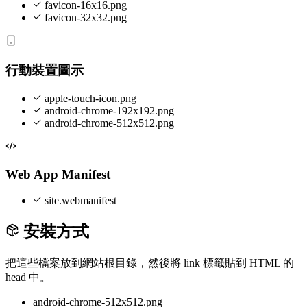
favicon-16x16.png
favicon-32x32.png
行動裝置圖示
apple-touch-icon.png
android-chrome-192x192.png
android-chrome-512x512.png
Web App Manifest
site.webmanifest
安裝方式
把這些檔案放到網站根目錄，然後將 link 標籤貼到 HTML 的
head 中。
android-chrome-512x512.png