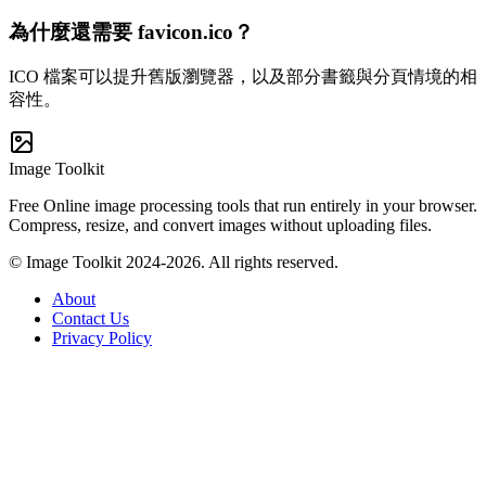
為什麼還需要 favicon.ico？
ICO 檔案可以提升舊版瀏覽器，以及部分書籤與分頁情境的相
容性。
Image Toolkit
Free Online image processing tools that run entirely in your browser.
Compress, resize, and convert images without uploading files.
© Image Toolkit 2024-2026. All rights reserved.
About
Contact Us
Privacy Policy