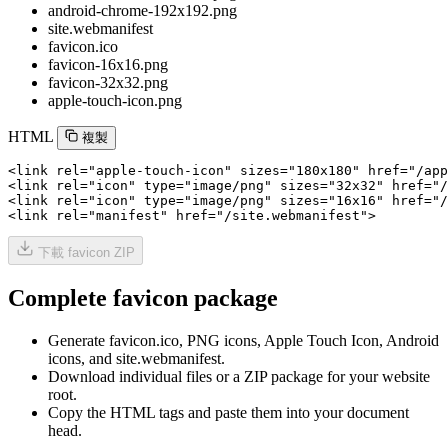
android-chrome-192x192.png
site.webmanifest
favicon.ico
favicon-16x16.png
favicon-32x32.png
apple-touch-icon.png
HTML
複製
<link rel="apple-touch-icon" sizes="180x180" href="/app
<link rel="icon" type="image/png" sizes="32x32" href="/
<link rel="icon" type="image/png" sizes="16x16" href="/
<link rel="manifest" href="/site.webmanifest">
下載 favicon ZIP
Complete favicon package
Generate favicon.ico, PNG icons, Apple Touch Icon, Android
icons, and site.webmanifest.
Download individual files or a ZIP package for your website
root.
Copy the HTML tags and paste them into your document
head.