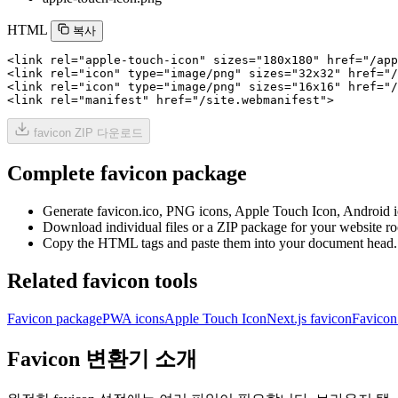
HTML
복사
<link rel="apple-touch-icon" sizes="180x180" href="/app
<link rel="icon" type="image/png" sizes="32x32" href="/
<link rel="icon" type="image/png" sizes="16x16" href="/
<link rel="manifest" href="/site.webmanifest">
favicon ZIP 다운로드
Complete favicon package
Generate favicon.ico, PNG icons, Apple Touch Icon, Android i
Download individual files or a ZIP package for your website ro
Copy the HTML tags and paste them into your document head.
Related favicon tools
Favicon package
PWA icons
Apple Touch Icon
Next.js favicon
Favicon
Favicon 변환기 소개