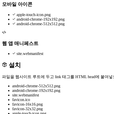
모바일 아이콘
apple-touch-icon.png
android-chrome-192x192.png
android-chrome-512x512.png
웹 앱 매니페스트
site.webmanifest
설치
파일을 웹사이트 루트에 두고 link 태그를 HTML head에 붙여
android-chrome-512x512.png
android-chrome-192x192.png
site.webmanifest
favicon.ico
favicon-16x16.png
favicon-32x32.png
apple-touch-icon.png