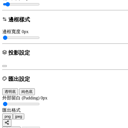
邊框樣式
邊框寬度
0px
投影設定
匯出設定
透明底
純色底
外部留白 (Padding)
0px
匯出格式
png
jpeg