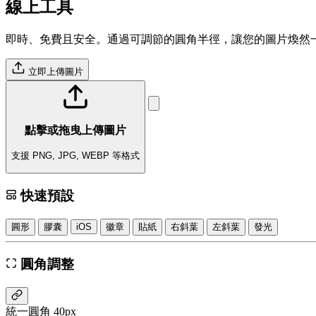
線上工具
即時、免費且安全。通過可調節的圓角半徑，讓您的圖片煥然
立即上傳圖片
點擊或拖曳上傳圖片
支援 PNG, JPG, WEBP 等格式
快速預設
圓形
膠囊
iOS
徽章
貼紙
右斜葉
左斜葉
發光
圓角調整
統一圓角
40px