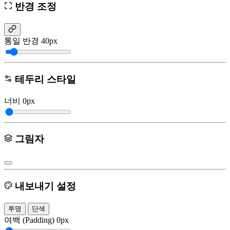
반경 조정
통일 반경
40px
테두리 스타일
너비
0px
그림자
내보내기 설정
투명
단색
여백 (Padding)
0px