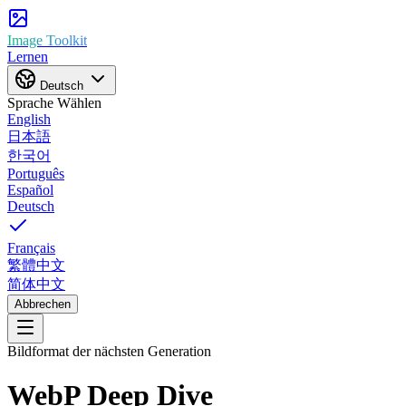
Image Toolkit
Lernen
Deutsch
Sprache Wählen
English
日本語
한국어
Português
Español
Deutsch
Français
繁體中文
简体中文
Abbrechen
Bildformat der nächsten Generation
WebP
Deep Dive