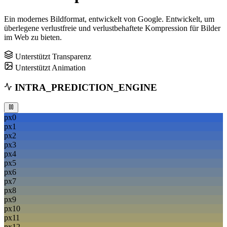
Ein modernes Bildformat, entwickelt von Google. Entwickelt, um
überlegene verlustfreie und verlustbehaftete Kompression für Bilder
im Web zu bieten.
Unterstützt Transparenz
Unterstützt Animation
INTRA_PREDICTION_ENGINE
px0
px1
px2
px3
px4
px5
px6
px7
px8
px9
px10
px11
px12