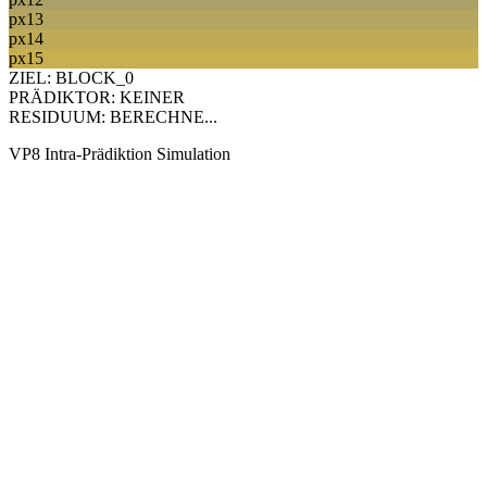
px13
px14
px15
ZIEL:
BLOCK_0
PRÄDIKTOR:
KEINER
RESIDUUM:
BERECHNE...
VP8 Intra-Prädiktion Simulation