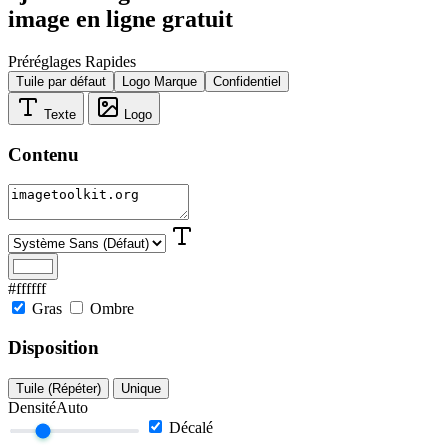
image en ligne gratuit
Préréglages Rapides
Tuile par défaut
Logo Marque
Confidentiel
Texte
Logo
Contenu
#ffffff
Gras
Ombre
Disposition
Tuile (Répéter)
Unique
Densité
Auto
Décalé