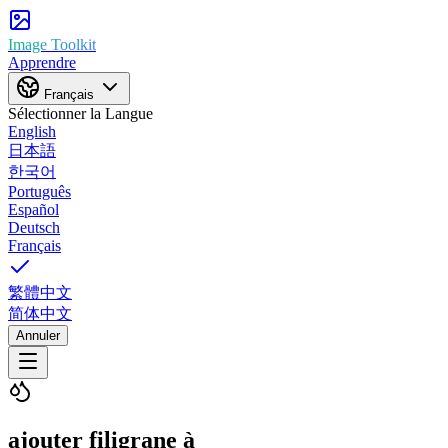
Image Toolkit
Apprendre
Français
Sélectionner la Langue
English
日本語
한국어
Português
Español
Deutsch
Français
繁體中文
简体中文
Annuler
ajouter filigrane à