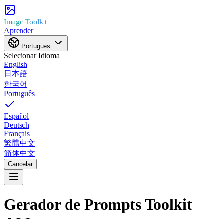
Image Toolkit
Aprender
Português
Selecionar Idioma
English
日本語
한국어
Português
Español
Deutsch
Français
繁體中文
简体中文
Cancelar
Gerador de Prompts
Toolkit