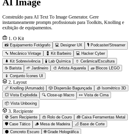
AI Image
Construído para AI Text To Image Generator. Gere
instantaneamente prompts profissionais para Toolkits, Knolling e
exibição de equipamentos.
1. O Kit
📸 Equipamento Fotógrafo
💻 Designer UX
🎙️ Podcaster/Streamer
🔧 Mecânico Vintage
💈 Kit Barbeiro
💻 Hacker Cyber
🌲 Kit Sobrevivência
🧪 Lab Química
🏺 Cerâmica/Escultura
☕ Barista
🌱 Jardineiro
🎨 Artista Aquarela
🧱 Blocos LEGO
📱 Conjunto Ícones UI
2. Layout
📏 Knolling (Arrumado)
🎲 Dispersão Bagunçada
🧊 Isométrico 3D
💥 Vista Explodida
🔍 Close-up Macro
👀 Vista de Cima
📦 Vista Unboxing
3. Recipiente
🚫 Sem Recipiente
👜 Rolo de Couro
🧰 Caixa Ferramentas Metal
🛡️ Case Tático
🪵 Mesa de Madeira
📐 Base de Corte
🌑 Concreto Escuro
🌐 Grade Holográfica