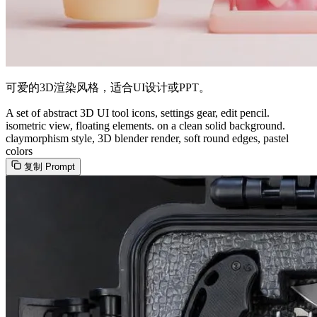
可爱的3D渲染风格，适合UI设计或PPT。
A set of abstract 3D UI tool icons, settings gear, edit pencil.
isometric view, floating elements. on a clean solid background.
claymorphism style, 3D blender render, soft round edges, pastel
colors
复制 Prompt