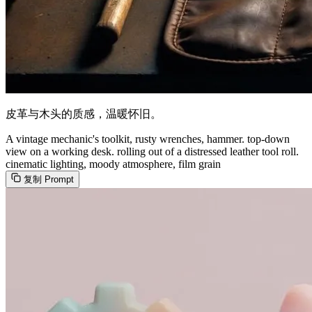
皮革与木头的质感，温暖怀旧。
A vintage mechanic's toolkit, rusty wrenches, hammer. top-down
view on a working desk. rolling out of a distressed leather tool roll.
cinematic lighting, moody atmosphere, film grain
复制 Prompt