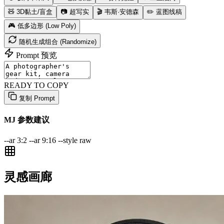
🧸 3D黏土/盲盒
📷 超写实
🎬 韦斯·安德森
✏️ 蓝图线稿
🎮 低多边形 (Low Poly)
随机生成组合 (Randomize)
Prompt 预览
READY TO COPY
复制 Prompt
MJ 参数建议
--ar 3:2
--ar 9:16
--style raw
灵感画廊