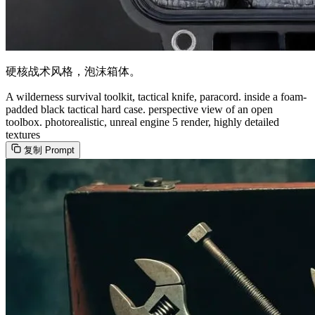
硬核战术风格，泡沫箱体。
A wilderness survival toolkit, tactical knife, paracord. inside a foam-
padded black tactical hard case. perspective view of an open
toolbox. photorealistic, unreal engine 5 render, highly detailed
textures
复制 Prompt