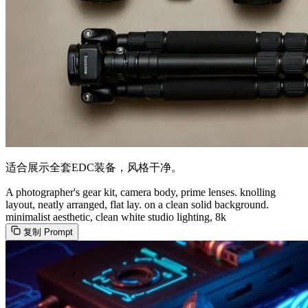
适合展示全套EDC装备，风格干净。
A photographer's gear kit, camera body, prime lenses. knolling
layout, neatly arranged, flat lay. on a clean solid background.
minimalist aesthetic, clean white studio lighting, 8k
复制 Prompt