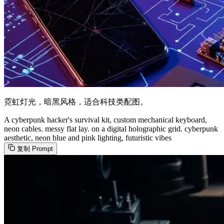
霓虹灯光，暗黑风格，适合科技类配图。
A cyberpunk hacker's survival kit, custom mechanical keyboard,
neon cables. messy flat lay. on a digital holographic grid. cyberpunk
aesthetic, neon blue and pink lighting, futuristic vibes
复制 Prompt