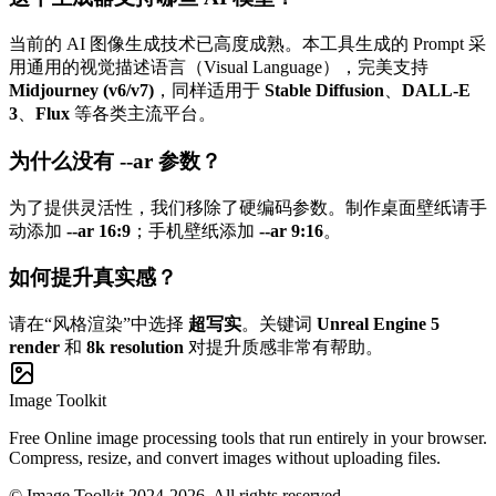
当前的 AI 图像生成技术已高度成熟。本工具生成的 Prompt 采
用通用的视觉描述语言（Visual Language），完美支持
Midjourney (v6/v7)
，同样适用于
Stable Diffusion
、
DALL-E
3
、
Flux
等各类主流平台。
为什么没有 --ar 参数？
为了提供灵活性，我们移除了硬编码参数。制作桌面壁纸请手
动添加
--ar 16:9
；手机壁纸添加
--ar 9:16
。
如何提升真实感？
请在“风格渲染”中选择
超写实
。关键词
Unreal Engine 5
render
和
8k resolution
对提升质感非常有帮助。
Image Toolkit
Free Online image processing tools that run entirely in your browser.
Compress, resize, and convert images without uploading files.
© Image Toolkit 2024-2026. All rights reserved.