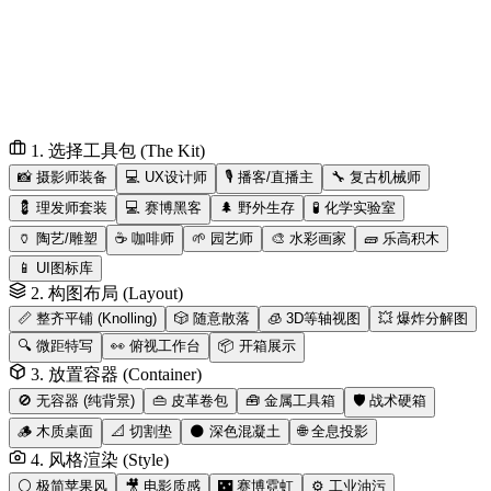
1. 选择工具包 (The Kit)
📸 摄影师装备
💻 UX设计师
🎙️ 播客/直播主
🔧 复古机械师
💈 理发师套装
💻 赛博黑客
🌲 野外生存
🧪 化学实验室
🏺 陶艺/雕塑
☕ 咖啡师
🌱 园艺师
🎨 水彩画家
🧱 乐高积木
📱 UI图标库
2. 构图布局 (Layout)
📏 整齐平铺 (Knolling)
🎲 随意散落
🧊 3D等轴视图
💥 爆炸分解图
🔍 微距特写
👀 俯视工作台
📦 开箱展示
3. 放置容器 (Container)
🚫 无容器 (纯背景)
👜 皮革卷包
🧰 金属工具箱
🛡️ 战术硬箱
🪵 木质桌面
📐 切割垫
🌑 深色混凝土
🌐 全息投影
4. 风格渲染 (Style)
⚪ 极简苹果风
🎥 电影质感
🌃 赛博霓虹
⚙️ 工业油污