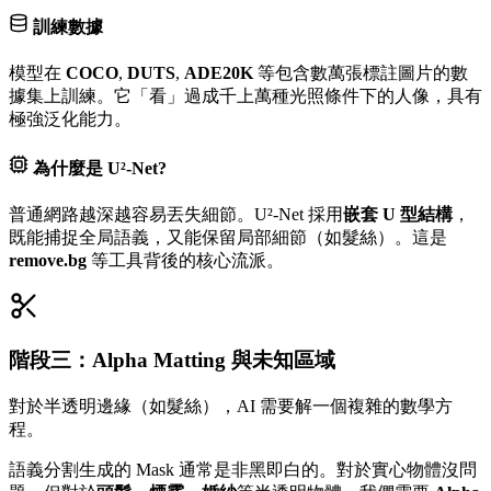
訓練數據
模型在
COCO
,
DUTS
,
ADE20K
等包含數萬張標註圖片的數
據集上訓練。它「看」過成千上萬種光照條件下的人像，具有
極強泛化能力。
為什麼是 U²-Net?
普通網路越深越容易丟失細節。U²-Net 採用
嵌套 U 型結構
，
既能捕捉全局語義，又能保留局部細節（如髮絲）。這是
remove.bg
等工具背後的核心流派。
階段三：Alpha Matting 與未知區域
對於半透明邊緣（如髮絲），AI 需要解一個複雜的數學方
程。
語義分割生成的 Mask 通常是非黑即白的。對於實心物體沒問