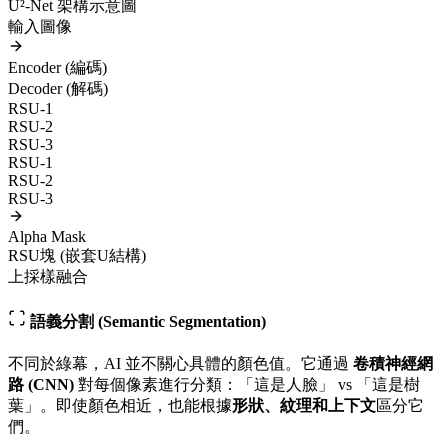
U²-Net 架構示意圖
輸入圖像
Encoder (編碼)
Decoder (解碼)
RSU-1
RSU-2
RSU-3
RSU-1
RSU-2
RSU-3
Alpha Mask
RSU塊 (嵌套U結構)
上採樣融合
語義分割 (Semantic Segmentation)
不同於綠幕，AI 並不關心具體的顏色值。它通過
卷積神經網
路 (CNN)
對每個像素進行分類：「這是人臉」 vs 「這是樹
葉」。即使顏色相近，也能根據
形狀、紋理和上下文
區分它
們。