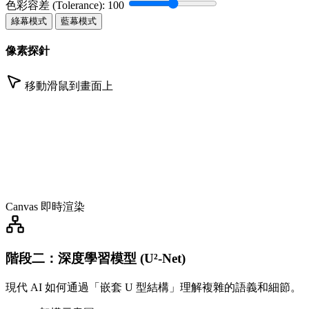
色彩容差 (Tolerance): 100
綠幕模式
藍幕模式
像素探針
移動滑鼠到畫面上
Canvas 即時渲染
階段二：深度學習模型 (U²-Net)
現代 AI 如何通過「嵌套 U 型結構」理解複雜的語義和細節。