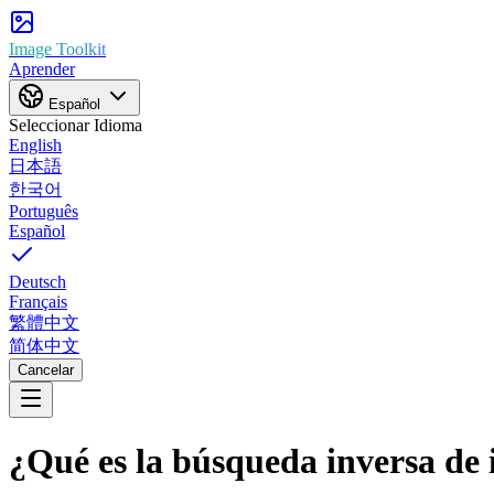
Image Toolkit
Aprender
Español
Seleccionar Idioma
English
日本語
한국어
Português
Español
Deutsch
Français
繁體中文
简体中文
Cancelar
¿Qué es la búsqueda inversa de