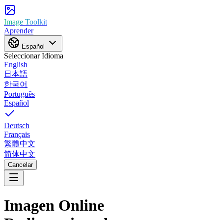
Image Toolkit
Aprender
Español
Seleccionar Idioma
English
日本語
한국어
Português
Español
Deutsch
Français
繁體中文
简体中文
Cancelar
Imagen Online