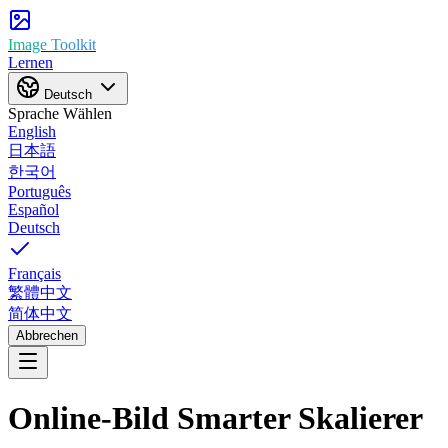
Image Toolkit
Lernen
Deutsch
Sprache Wählen
English
日本語
한국어
Português
Español
Deutsch
Français
繁體中文
简体中文
Abbrechen
Online-Bild
Smarter Skalierer