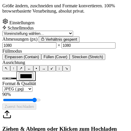
Größe ändern, zuschneiden und Formate konvertieren. 100%
browserbasierte Verarbeitung, absolut privat.
Einstellungen
Schnellmodus
Abmessungen (px)
Verhältnis gesperrt
×
Füllmodus
Einpassen (Contain)
Füllen (Cover)
Strecken (Stretch)
Ausrichtung
↖
↑
↗
←
•
→
↙
↓
↘
Format & Qualität
90%
Zuerst hochladen
Ziehen & Ablegen oder Klicken zum Hochladen