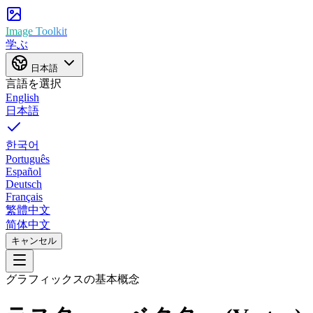
Image Toolkit
学ぶ
日本語
言語を選択
English
日本語
한국어
Português
Español
Deutsch
Français
繁體中文
简体中文
キャンセル
グラフィックスの基本概念