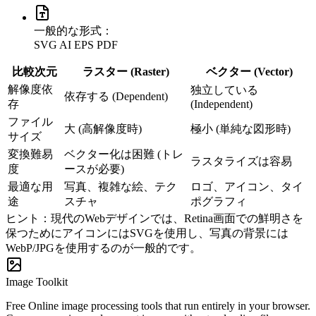
一般的な形式：
SVG
AI
EPS
PDF
比較次元
ラスター (Raster)
ベクター (Vector)
解像度依
独立している
依存する (Dependent)
存
(Independent)
ファイル
大 (高解像度時)
極小 (単純な図形時)
サイズ
変換難易
ベクター化は困難 (トレ
ラスタライズは容易
度
ースが必要)
最適な用
写真、複雑な絵、テク
ロゴ、アイコン、タイ
途
スチャ
ポグラフィ
ヒント：現代のWebデザインでは、Retina画面での鮮明さを
保つためにアイコンにはSVGを使用し、写真の背景には
WebP/JPGを使用するのが一般的です。
Image Toolkit
Free Online image processing tools that run entirely in your browser.