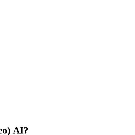
o)
AI?