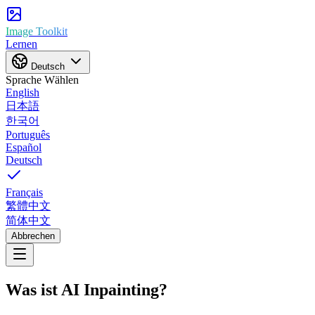
Image Toolkit
Lernen
Deutsch
Sprache Wählen
English
日本語
한국어
Português
Español
Deutsch
Français
繁體中文
简体中文
Abbrechen
Was ist AI Inpainting?