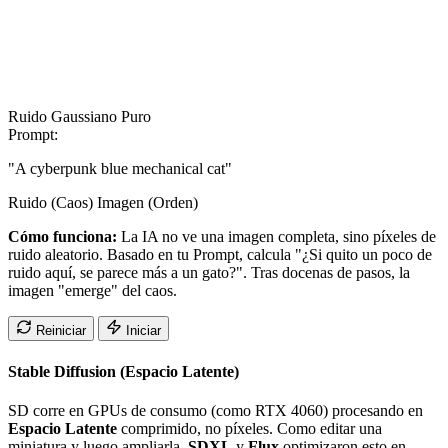
Ruido Gaussiano Puro
Prompt:
"A cyberpunk blue mechanical cat"
Ruido (Caos)
Imagen (Orden)
Cómo funciona:
La IA no ve una imagen completa, sino píxeles de
ruido aleatorio. Basado en tu Prompt, calcula "¿Si quito un poco de
ruido aquí, se parece más a un gato?". Tras docenas de pasos, la
imagen "emerge" del caos.
Reiniciar
Iniciar
Stable Diffusion (Espacio Latente)
SD corre en GPUs de consumo (como RTX 4060) procesando en
Espacio Latente
comprimido, no píxeles. Como editar una
miniatura y luego ampliarla.
SDXL
y
Flux
optimizaron esto en