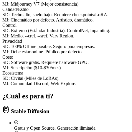
MJ:
Midjourney V7 (Mejor consistencia).
Calidad/Estilo
SD:
Techo alto, suelo bajo. Requiere checkpoints/LoRA.
MJ:
Cinemático por defecto. Artístico, dramático.
Control
SD:
Extremo (Estándar Industria). ControlNet, Inpainting.
MJ:
Medio. --cref, --sref, Vary Region.
Privacidad
SD:
100% Offline posible. Seguro para empresas.
MJ:
Debe estar online. Público por defecto.
Costo
SD:
Software gratis. Requiere hardware GPU.
MJ:
Suscripción ($10-$30/mes).
Ecosistema
SD:
Civitai (Miles de LoRAs).
MJ:
Comunidad Discord, Web Explore.
¿Cuál es para ti?
Stable Diffusion
Gratis y Open Source, Generación ilimitada