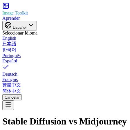
Image Toolkit
Aprender
Español
Seleccionar Idioma
English
日本語
한국어
Português
Español
Deutsch
Français
繁體中文
简体中文
Cancelar
Stable Diffusion
vs
Midjourney