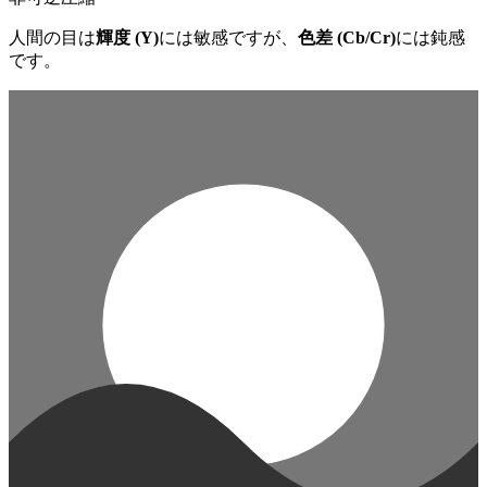
人間の目は
輝度 (Y)
には敏感ですが、
色差 (Cb/Cr)
には鈍感
です。