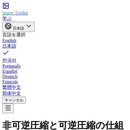
Image Toolkit
学ぶ
日本語
言語を選択
English
日本語
한국어
Português
Español
Deutsch
Français
繁體中文
简体中文
キャンセル
非可逆圧縮と可逆圧縮の仕組