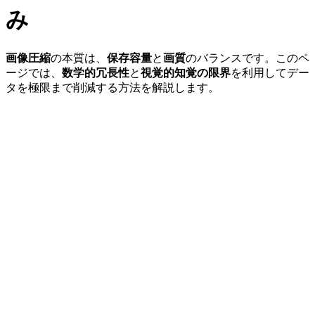
み
画像圧縮
の本質は、
保存容量
と
画質
のバランスです。このペ
ージでは、
数学的冗長性
と
視覚的知覚の限界
を利用してデー
タを極限まで削減する方法を解説します。