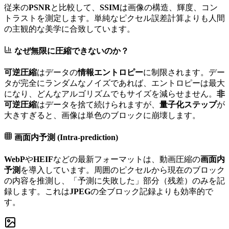
従来の
PSNR
と比較して、
SSIM
は画像の構造、輝度、コン
トラストを測定します。単純なピクセル誤差計算よりも人間
の主観的な美学に合致しています。
なぜ無限に圧縮できないのか？
可逆圧縮
はデータの
情報エントロピー
に制限されます。デー
タが完全にランダムなノイズであれば、エントロピーは最大
になり、どんなアルゴリズムでもサイズを減らせません。
非
可逆圧縮
はデータを捨て続けられますが、
量子化ステップ
が
大きすぎると、画像は単色のブロックに崩壊します。
画面内予測 (Intra-prediction)
WebP
や
HEIF
などの最新フォーマットは、動画圧縮の
画面内
予測
を導入しています。周囲のピクセルから現在のブロック
の内容を推測し、「予測に失敗した」部分（残差）のみを記
録します。これは
JPEG
の全ブロック記録よりも効率的で
す。