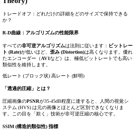
Theory)
トレードオフ：どれだけの詳細をどのサイズで保持できる
か？
R-D曲線：アルゴリズムの性能限界
すべての
非可逆アルゴリズム
は法則に従います：
ビットレー
ト (Rate)
が低いほど、
歪み (Distortion)
は高くなります。優れ
たエンコーダー（
AV1
など）は、極低ビットレートでも高い
類似性を維持します。
低レート (ブロック状)
高レート (鮮明)
「透過的圧縮」とは？
圧縮画像の
PSNR
が35-45dB程度に達すると、人間の視覚シ
ステム (HVS) は元の画像とほとんど区別できなくなりま
す。この目を「欺く」技術が非可逆圧縮の核心です。
SSIM (構造的類似性) 指標